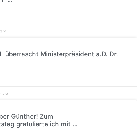
tare
 überrascht Ministerpräsident a.D. Dr.
tare
eber Günther! Zum
tag gratulierte ich mit …