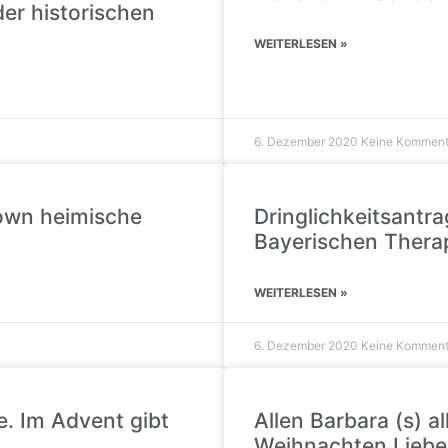
der historischen
WEITERLESEN »
6. Dezember 2020
Keine Komment
down heimische
Dringlichkeitsantr
Bayerischen Therap
WEITERLESEN »
6. Dezember 2020
Keine Komment
. Im Advent gibt
Allen Barbara (s) 
Weihnachten Liebe