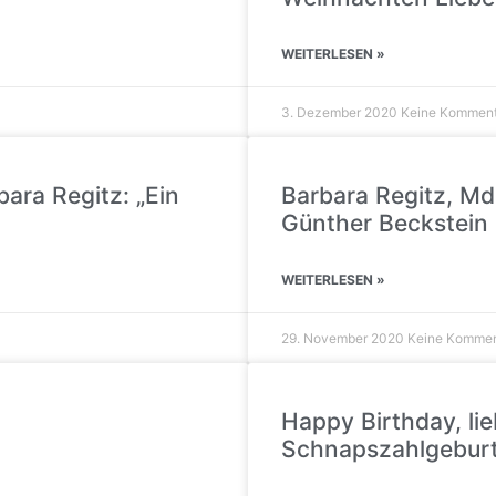
WEITERLESEN »
3. Dezember 2020
Keine Kommen
bara Regitz: „Ein
Barbara Regitz, MdL
Günther Beckstein
WEITERLESEN »
29. November 2020
Keine Kommen
Happy Birthday, li
Schnapszahlgeburts