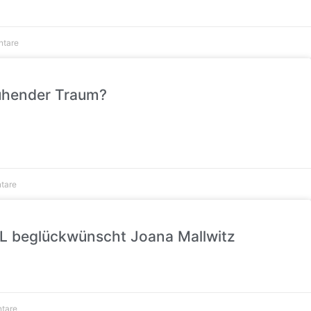
ntare
blühender Traum?
tare
dL beglückwünscht Joana Mallwitz
tare