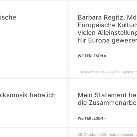
rische
Barbara Regitz, Md
Europäische Kultur
vielen Alleinstell
für Europa gewesen
WEITERLESEN »
1. November 2020
Keine Komment
olksmusik habe ich
Mein Statement heu
die Zusammenarbei
WEITERLESEN »
28. Oktober 2020
Keine Kommenta