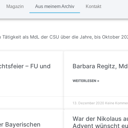
Magazin
Aus meinem Archiv
Kontakt
en Tätigkeit als MdL der CSU über die Jahre, bis Oktober 2
chtsfeier – FU und
Barbara Regitz, Md
WEITERLESEN »
13. Dezember 2020
Keine Kommen
War der Nikolaus a
er Bayerischen
Advent wünscht eu