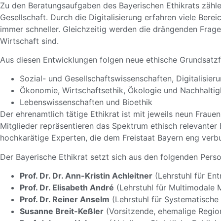
Zu den Beratungsaufgaben des Bayerischen Ethikrats zähl
Gesellschaft. Durch die Digitalisierung erfahren viele Be
immer schneller. Gleichzeitig werden die drängenden Frage
Wirtschaft sind.
Aus diesen Entwicklungen folgen neue ethische Grundsatzf
Sozial- und Gesellschaftswissenschaften, Digitalisieru
Ökonomie, Wirtschaftsethik, Ökologie und Nachhaltigk
Lebenswissenschaften und Bioethik
Der ehrenamtlich tätige Ethikrat ist mit jeweils neun Frau
Mitglieder repräsentieren das Spektrum ethisch relevanter
hochkarätige Experten, die dem Freistaat Bayern eng verb
Der Bayerische Ethikrat setzt sich aus den folgenden Per
Prof. Dr. Dr. Ann-Kristin Achleitner
(Lehrstuhl für En
Prof. Dr. Elisabeth André
(Lehrstuhl für Multimodale 
Prof. Dr. Reiner Anselm
(Lehrstuhl für Systematisch
Susanne Breit-Keßler
(Vorsitzende, ehemalige Region