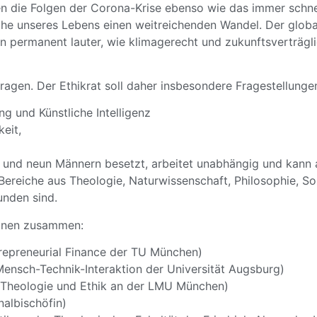
en die Folgen der Corona-Krise ebenso wie das immer schn
reiche unseres Lebens einen weitreichenden Wandel. Der gl
n permanent lauter, wie klimagerecht und zukunftsverträgli
ragen. Der Ethikrat soll daher insbesondere Fragestellun
ng und Künstliche Intelligenz
eit,
en und neun Männern besetzt, arbeitet unabhängig und kann a
 Bereiche aus Theologie, Naturwissenschaft, Philosophie, S
unden sind.
sonen zusammen:
trepreneurial Finance der TU München)
Mensch-Technik-Interaktion der Universität Augsburg)
e Theologie und Ethik an der LMU München)
albischöfin)