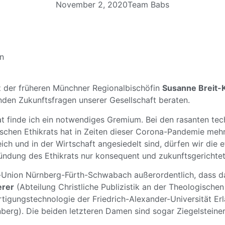
November 2, 2020
Team Babs
in
tz der früheren Münchner Regionalbischöfin
Susanne Breit-
nden Zukunftsfragen unserer Gesellschaft beraten.
at finde ich ein notwendiges Gremium. Bei den rasanten t
schen Ethikrats hat in Zeiten dieser Corona-Pandemie mehr d
ich und in der Wirtschaft angesiedelt sind, dürfen wir die 
ründung des Ethikrats nur konsequent und zukunftsgerichtet
en-Union Nürnberg-Fürth-Schwabach außerordentlich, dass d
erer
(Abteilung Christliche Publizistik an der Theologischen
ertigungstechnologie der Friedrich-Alexander-Universität 
erg). Die beiden letzteren Damen sind sogar Ziegelsteineri