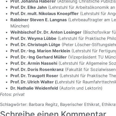
Prof. Johanna Haberer
(Abteilung Christliche Publizi
Prof. Dr. Elke Jahn
(Lehrstuhl für Arbeitsökonomik an 
Prof. Dr. mult. Nikolaus Knoepffler
(Lehrstuhl für Ang
Rabbiner Steven E. Langnas
(Lehrbeauftragter am Leh
München)
Weihbischof Dr. Dr. Anton Losinger
(Bischofsvikar f
Prof. Dr. Weyma Lübbe
(Lehrstuhl für Praktische Phi
Prof. Dr. Christoph Lütge
(Peter Löscher-Stiftungsleh
Prof. Dr.-Ing. Marion Merklein
(Lehrstuhl für Fertigu
Prof. Dr.-Ing Gerhard Müller
(Vizepräsident TU Münch
Prof. Dr. Armin Nassehi
(Lehrstuhl für Allgemeine So
Prof. Dr. Doris Rosenkranz
(Fakultät für Sozialwisse
Prof. Dr. Traugott Roser
(Lehrstuhl für Praktische The
Prof. Dr. Ulrich Walter (
Lehrstuhl für Raumfahrttechn
Dr. Nathalie Weidenfeld
(Autorin und Lektorin)
Fotos: privat
Schlagwörter:
Barbara Regitz
,
Bayerischer Ethikrat
,
Ethikra
Schreibe einen Kommentar