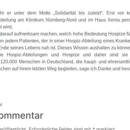
ht er unter dem Motto „Solidarität bis zuletzt“. Erst vo
Abteilung am Klinikum Nürnberg-Nord und im Haus Xenia pers
t wird.
darauf aufmerksam machen, welch hohe Bedeutung Hospize für 
 denn jedem Patienten, der in einer Hospiz-Abteilung eines Kr
 Ende seines Lebens nah ist. Dieses Wissen aushalten zu könne
die Hospiz-Abteilungen und Hospize und daher sind sie
 120.000 Menschen in Deutschland, die haupt- und ehrenamtlic
hen auf ihrem letzten Weg begleiten, sage ich Danke und heu
d
Kommentar
röffentlicht.
Erforderliche Felder sind mit
*
markiert