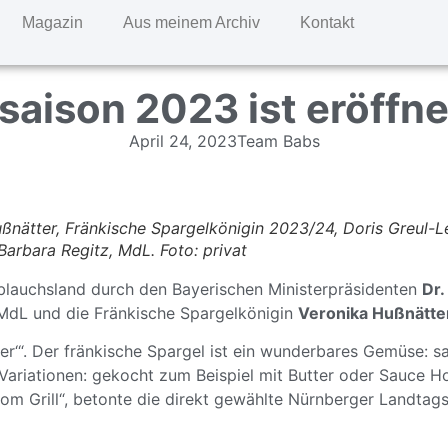
Magazin
Aus meinem Archiv
Kontakt
saison 2023 ist eröffne
April 24, 2023
Team Babs
ußnätter, Fränkische Spargelkönigin 2023/24, Doris Greul-Le
arbara Regitz, MdL. Foto: privat
blauchsland durch den Bayerischen Ministerpräsidenten
Dr.
 MdL und die Fränkische Spargelkönigin
Veronika Hußnätte
r‘“. Der fränkische Spargel ist ein wunderbares Gemüse: sa
Variationen
: gekocht zum Beispiel mit Butter oder Sauce Ho
om Grill“, betonte die direkt gewählte Nürnberger Landtag