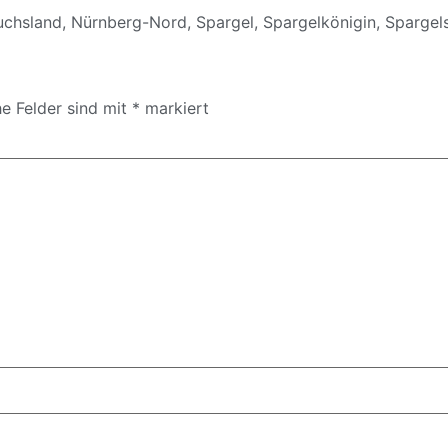
uchsland
,
Nürnberg-Nord
,
Spargel
,
Spargelkönigin
,
Spargel
he Felder sind mit
*
markiert