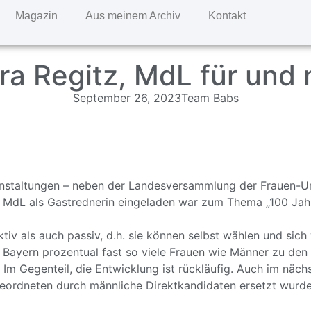
Magazin
Aus meinem Archiv
Kontakt
a Regitz, MdL für und 
September 26, 2023
Team Babs
staltungen – neben der Landesversammlung der Frauen-Uni
, MdL als Gastrednerin eingeladen war zum Thema „100 Jahre
iv als auch passiv, d.h. sie können selbst wählen und sich 
Bayern prozentual fast so viele Frauen wie Männer zu den 
. Im Gegenteil, die Entwicklung ist rückläufig. Auch im nä
geordneten durch männliche Direktkandidaten ersetzt wurde