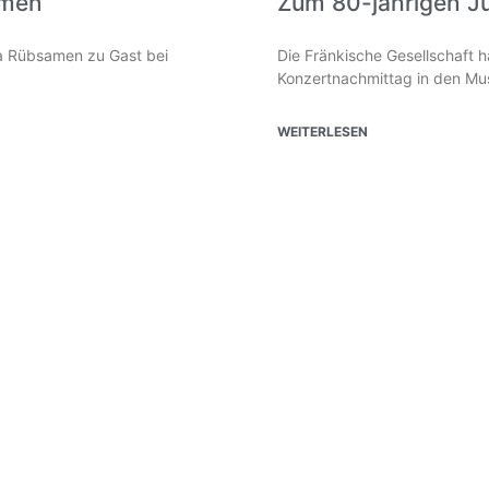
amen
Zum 80-jährigen J
lia Rübsamen zu Gast bei
Die Fränkische Gesellschaft 
Konzertnachmittag in den Mus
WEITERLESEN