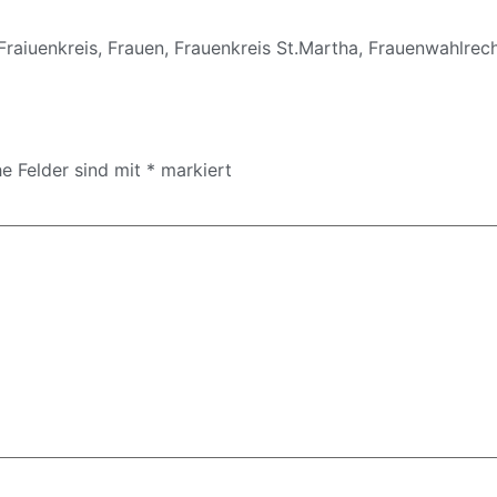
Fraiuenkreis
,
Frauen
,
Frauenkreis St.Martha
,
Frauenwahlrec
he Felder sind mit
*
markiert