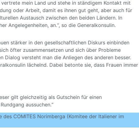
h vertrete mein Land und stehe in ständigem Kontakt mit
ldung oder Arbeit, damit es ihnen gut geht, aber auch für
turellen Austausch zwischen den beiden Ländern. In
er Angelegenheiten, an.“, so die Generalkonsulin.
uen stärker in den gesellschaftlichen Diskurs einbinden
e sich öfter zusammensetzen und sich über Probleme
en Dialog versteht man die Anliegen des anderen besser.
eralkonsulin lächelnd. Dabei betonte sie, dass Frauen immer
er gilt gleichzeitig als Gutschein für einen
n Rundgang aussuchen.“
de des
COMITES Norimberga
(Komitee der Italiener im