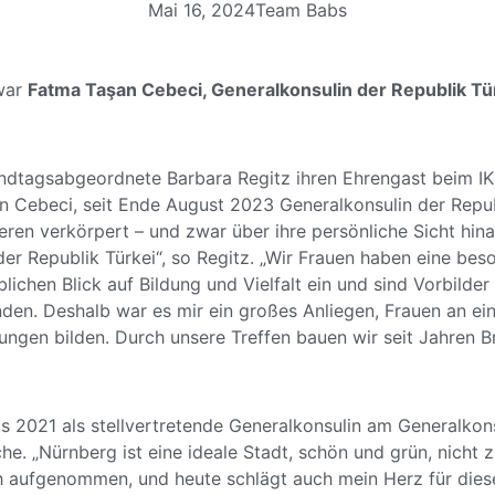
Mai 16, 2024
Team Babs
 war
Fatma Taşan Cebeci, Generalkonsulin der Republik Tü
andtagsabgeordnete Barbara Regitz ihren Ehrengast beim IKL
an Cebeci, seit Ende August 2023
Generalkonsulin der Repub
ren verkörpert – und zwar über ihre persönliche Sicht hina
der Republik Türkei“, so Regitz. „Wir Frauen haben eine be
lichen Blick auf Bildung und Vielfalt ein und sind Vorbilder
änden. Deshalb war es mir ein großes Anliegen, Frauen an e
gen bilden. Durch unsere Treffen bauen wir seit Jahren Br
is 2021 als stellvertretende Generalkonsulin am Generalkon
. „Nürnberg ist eine ideale Stadt, schön und grün, nicht z
lich aufgenommen, und heute schlägt auch mein Herz für die