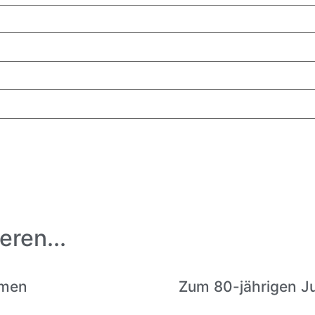
eren...
amen
Zum 80-jährigen J