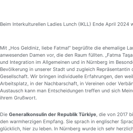
Beim Interkulturellen Ladies Lunch (IKLL) Ende April 2024
Mit „Hos Geldiniz, liebe Fatma!“ begrüßte die ehemalige L
anwesenden Damen vor, die den Raum füllten. „Fatma Taş
und Integration im Allgemeinen und in Nürnberg im Besonde
Bevölkerung in unserer Stadt und zugleich Repräsentantin 
Gesellschaft. Wir bringen individuelle Erfahrungen, den weib
Arbeitsplatz, in der Nachbarschaft, in Vereinen oder Verb
Austausch kann man Entscheidungen treffen und sich Meinun
ihrem Grußwort.
Die
Generalkonsulin der Republik Türkiye
, die von 2017 b
den warmherzigen Empfang. Sie sprach in englischer Sprache
glücklich, hier zu leben. In Nürnberg wurde ich sehr herz