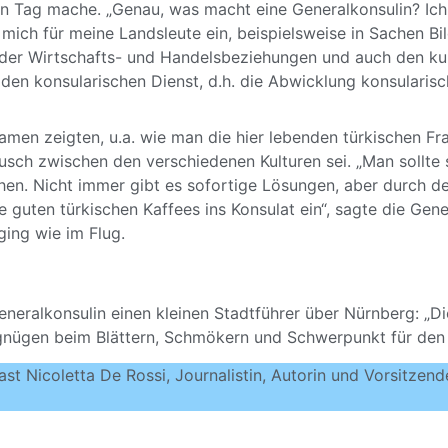
nzen Tag mache. „Genau, was macht eine Generalkonsulin? Ic
 mich für meine Landsleute ein, beispielsweise in Sachen Bi
 der Wirtschafts- und Handelsbeziehungen und auch den kul
en konsularischen Dienst, d.h. die Abwicklung konsularisch
amen zeigten, u.a. wie man die hier lebenden türkischen Fra
usch zwischen den verschiedenen Kulturen sei. „Man sollt
ehen. Nicht immer gibt es sofortige Lösungen, aber durch d
e guten türkischen Kaffees ins Konsulat ein“, sagte die Gen
ging wie im Flug.
neralkonsulin einen kleinen Stadtführer über Nürnberg: „Dies
ergnügen beim Blättern, Schmökern und Schwerpunkt für de
ast Nicoletta De Rossi, Journalistin, Autorin und Vorsitzen