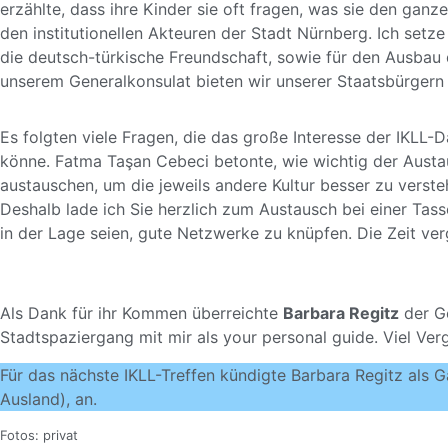
erzählte, dass ihre Kinder sie oft fragen, was sie den ga
den institutionellen Akteuren der Stadt Nürnberg. Ich setze
die deutsch-türkische Freundschaft, sowie für den Ausbau
unserem Generalkonsulat bieten wir unserer Staatsbürgern d
Es folgten viele Fragen, die das große Interesse der IKLL-D
könne. Fatma Taşan Cebeci betonte, wie wichtig der Austa
austauschen, um die jeweils andere Kultur besser zu verst
Deshalb lade ich Sie herzlich zum Austausch bei einer Tass
in der Lage seien, gute Netzwerke zu knüpfen. Die Zeit ver
Als Dank für ihr Kommen überreichte
Barbara Regitz
der Ge
Stadtspaziergang mit mir als your personal guide. Viel V
Für das nächste IKLL-Treffen kündigte Barbara Regitz als G
Ausland), an.
Fotos: privat