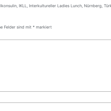
lkonsulin
,
IKLL
,
Interkultureller Ladies Lunch
,
Nürnberg
,
Tür
he Felder sind mit
*
markiert