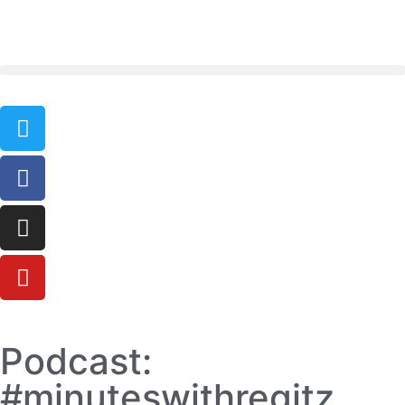
Podcast:
#minuteswithregitz