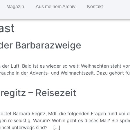
Magazin
Aus meinem Archiv
Kontakt
ast
 der Barbarazweige
der Luft. Bald ist es wieder so weit: Weihnachten steht vor
n Bräuche in der Advents- und Weihnachtszeit. Dazu gehört
egitz – Reisezeit
ortet Barbara Regitz, MdL die folgenden Fragen rund um di
agen reiselustig. Warum? Wohin geht es dieses Mal? Sie sprec
lbinsel unterwegs sind? […]