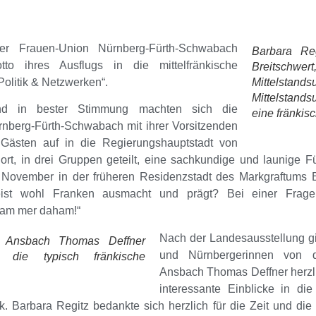
der
Frauen-Union Nürnberg-Fürth-Schwabach
Barbara Reg
o ihres Ausflugs in die mittelfränkische
Breitschwe
Politik & Netzwerken“.
Mittelstand
Mittelstand
nd in bester Stimmung machten sich die
eine fränkis
rnberg-Fürth-Schwabach mit ihrer Vorsitzenden
Gästen auf in die Regierungshauptstadt von
dort, in drei Gruppen geteilt, eine sachkundige und launige 
g November in der früheren Residenzstadt des Markgraftums 
geist wohl Franken ausmacht und prägt? Bei einer Frage
am mer daham!“
Nach der Landesausstellung g
t Ansbach Thomas Deffner
und Nürnbergerinnen von d
die typisch fränkische
Ansbach
Thomas Deffner
herzl
interessante Einblicke in di
tik. Barbara Regitz bedankte sich herzlich für die Zeit und d