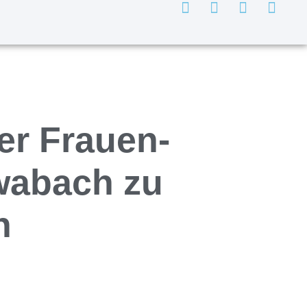
r Frauen-
wabach zu
h