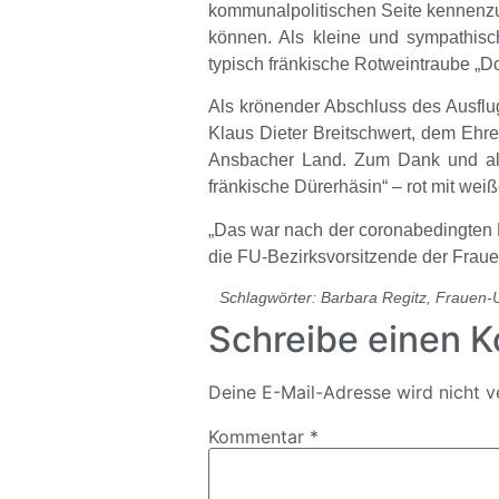
kommunalpolitischen Seite kennenzu
können. Als kleine und sympathis
typisch fränkische Rotweintraube „Do
Als krönender Abschluss des Ausflu
Klaus Dieter Breitschwert
, dem Ehre
Ansbacher Land. Zum Dank und als
fränkische Dürerhäsin“ – rot mit wei
„Das war nach der coronabedingten Pa
die
FU-Bezirksvorsitzende der Fra
Schlagwörter:
Barbara Regitz
,
Frauen-
Schreibe einen 
Deine E-Mail-Adresse wird nicht ve
Kommentar
*