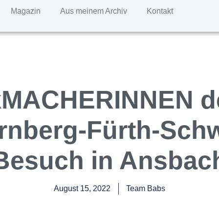
Magazin
Aus meinem Archiv
Kontakt
tikMACHERINNEN de
rnberg-Fürth-Sch
Besuch in Ansbac
August 15, 2022
Team Babs