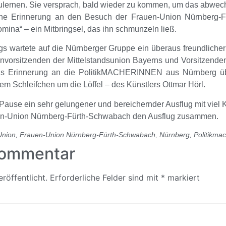
lernen. Sie versprach, bald wieder zu kommen, um das abwech
che Erinnerung an den Besuch der
Frauen-Union Nürnberg-
mina“ – ein Mitbringsel, das ihn schmunzeln ließ.
gs wartete auf die Nürnberger Gruppe ein überaus freundlich
nvorsitzenden der Mittelstandsunion Bayerns und Vorsitzende
 Erinnerung an die PolitikMACHERINNEN aus Nürnberg übe
ßem Schleifchen um die Löffel – des Künstlers Ottmar Hörl.
use ein sehr gelungener und bereichernder Ausflug mit viel Ku
uen-Union Nürnberg-Fürth-Schwabach
den Ausflug zusammen.
Union
,
Frauen-Union Nürnberg-Fürth-Schwabach
,
Nürnberg
,
Politikma
Kommentar
röffentlicht.
Erforderliche Felder sind mit
*
markiert