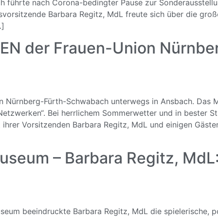
führte nach Corona-bedingter Pause zur Sonderausstellung
vorsitzende Barbara Regitz, MdL freute sich über die groß
…]
EN der Frauen-Union Nürnb
n Nürnberg-Fürth-Schwabach unterwegs in Ansbach. Das Mot
 Netzwerken“. Bei herrlichem Sommerwetter und in bester S
hrer Vorsitzenden Barbara Regitz, MdL und einigen Gästen
seum – Barbara Regitz, MdL: 
seum beeindruckte Barbara Regitz, MdL die spielerische, p