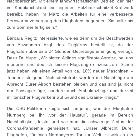
Nachbarschaft. Mit einem landwirtschaftlichen Betrieb, der hier
im Knoblauchsland ein eigenes Holzhackschnitzel-Kraftwerk
betreibt, haben im März die Arbeiten für eine verbesserte
Fernwärmeversorgung des Flughafens begonnen. Sie sollte bis
zum Sommer fertig sein.“
Barbara Regitz interessierte, wie es denn um die Beschwerden
von Anwohnern bzgl. des Fluglärms bestellt ist, da der
Flughafen über eine 24 Stunden-Betriebsgenehmigung verfügt.
Dazu Dr. Hupe: „Wir bieten Airlines signifikante Anreize, bei uns
moderne und deutlich leisere Flugzeuge einzusetzen. Schon
jetzt haben wir einen Anteil von ca. 10% neuer Maschinen –
Tendenz steigend. Nichtsdestotrotz werden die Nachtflüge am
Albrecht Dürer Airport bestehen bleiben und das sind ja nicht
nur Passagierflüge, sondern auch Ambulanzflüge und derzeit
militärischer Flugverkehr auf Grund des Ukraine-Kriegs.“
Die CSU-Politikerin zeigte sich angetan, was der Flughafen
Nürnberg bei ihr „vor der Haustür“, gerade im Bereich
Nachhaltigkeit, leistet und wie man die schwierige Zeit in der
Corona-Pandemie gemeistert hat. „Unser Albrecht Dürer
Flughafen, für mich Nordbayerns Tor zur Welt, ist wirklich ein