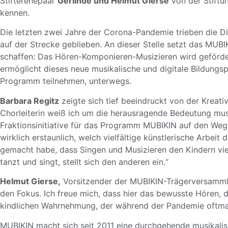
Stifterehepaar
Gerlinde und Helmut Gierse
von der Stiftu
kennen.
Die letzten zwei Jahre der Corona-Pandemie trieben die Di
auf der Strecke geblieben. An dieser Stelle setzt das MUBI
schaffen: Das Hören-Komponieren-Musizieren wird gefördert
ermöglicht dieses neue musikalische und digitale Bildungs
Programm teilnehmen, unterwegs.
Barbara Regitz
zeigte sich tief beeindruckt von der Kreati
Chorleiterin weiß ich um die herausragende Bedeutung musi
Fraktionsinitiative für das Programm MUBIKIN auf den Weg 
wirklich erstaunlich, welch vielfältige künstlerische Arbeit
gemacht habe, dass Singen und Musizieren den Kindern viel
tanzt und singt, stellt sich den anderen ein.“
Helmut Gierse,
Vorsitzender der MUBIKIN-Trägerversamm
den Fokus. Ich freue mich, dass hier das bewusste Hören, 
kindlichen Wahrnehmung, der während der Pandemie oftmal
MUBIKIN macht sich seit 2011 eine durchgehende musikalis