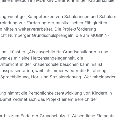
i einem Besuch im MUBIKIN Unterricht in der Knauerschule
cklung wichtiger Kompetenzen von Schülerinnen und Schülern
Verbindung zur Förderung der musikalischen Fähigkeiten
 Mitteln weiterverarbeitet. Die Projektförderung
en acht Nürnberger Grundschulsprengeln, die am MUBIKIN-
und -künstler. „Als ausgebildete Grundschullehrerin und
war es mir eine Herzensangelegenheit, die
nterricht in der Knauerschule besuchen kann. Es ist
chlusspräsentation, weil ich immer wieder die Erfahrung
r Sprachbildung, Hör- und Sozialerziehung. Wer miteinander
iftung nimmt die Persönlichkeitsentwicklung von Kindern in
 Damit widmet sich das Projekt einem Bereich der
r bis zum Ende der Grundschulzeit. Wesentliche Elemente