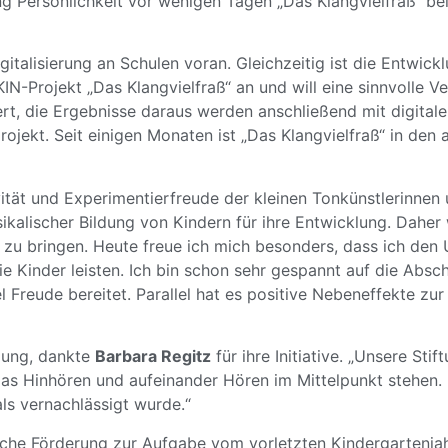
ng Persönlichkeit vor wenigen Tagen „Das Klangvielfraß“ be
gitalisierung an Schulen voran. Gleichzeitig ist die Entwi
KIN-Projekt „Das Klangvielfraß“ an und will eine sinnvolle 
, die Ergebnisse daraus werden anschließend mit digitalen
projekt. Seit einigen Monaten ist „Das Klangvielfraß“ in d
vität und Experimentierfreude der kleinen Tonkünstlerinnen 
kalischer Bildung von Kindern für ihre Entwicklung. Daher 
zu bringen. Heute freue ich mich besonders, dass ich den U
 die Kinder leisten. Ich bin schon sehr gespannt auf die Abs
 Freude bereitet. Parallel hat es positive Nebeneffekte zu
lung, dankte
Barbara Regitz
für ihre Initiative. „Unsere St
das Hinhören und aufeinander Hören im Mittelpunkt stehen.
s vernachlässigt wurde.“
che Förderung zur Aufgabe vom vorletzten Kindergartenjah