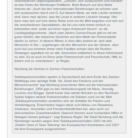
verschiedenen Ursprungsländern. „Zuhören, sich austauschen und handeln“
ist das Credo der Nürnberger Politikerin. Beim Besuch auf dem Markt
betonte sie: „Auch bei den internationalen Beziehungen ist zuhören und
sich austauschen das A und O. Auf diesem Markt, wo viele Länder vertreten
sind, kann man spüren, was die Leute in anderen Ländern bewegt. Hier
kann man sich auf eine kleine Reise rund um die Welt begeben und sich auf
die verschiedenen Spezialitäten, die bei uns nicht immer einfach zu
bekommen sind, sowie auf einen regen Austausch freuen“, so die
Landtagsabgeordnete. „Nach zwei Jahren Corona-Pause gibt es mir ein
gutes Gefühl, alte bekannte Gesichter auf dem Markt der Partnerstädte
wieder zu sehen. In diesem Winter, in dem alles anders ist, sind viele
Menschen in Not – angefangen mit den Menschen aus der
Ukraine
, aber
auch bei uns kommen immer mehr Familien schwer über die Runden.
Deswegen appelliere ich an alle, besonders solidarisch in dieser Adventszeit
zu sein. Es ist auch im Sinne jeder Partnerschaft und Freundschaft, Hilfe zu
leisten und zu unterstützen“, so
Regitz
.
Nürnberg als Vorreiter in Sachen Partnerschaften
Städtepartnerschaften spielen in Deutschland seit dem Ende des Zweiten
Weltkriegs eine wichtige Rolle. Als „Stadt des Friedens und der
Menschenrechte“ legt Nürnberg besonderen Wert auf die internationalen
Beziehungen. 1954 gab es den Verbrüderungseid mit Nizza, Venedig,
Locarno und Brügge. Damit baute man wieder Brücken zu den Nachbarn.
Später folgten weitere Partnerschaften mit Städten rund um die Welt.
„Städtepartnerschaften verstehen sich als Vorbilder für Frieden und
Verständigung. Entschieden tragen diese zum Abbau von Rassismus,
Intoleranz, Vorurteilen und Fremdenfeindlichkeit bei, aber auch zur
ökonomischen Zusammenarbeit. Dadurch können auch humanitäre Hilfen in
Notlagen besser gelingen“, sagt
Barbara Regitz
. Die Stadt Nürnberg und die
Nürnberger wurden wegen ihrer Städtepartnerschaften 2002 mit den
„
Golden Stars of Town Twinning
“ der Europäischen Kommission und 2007
mit dem Europapreis ausgezeichnet.