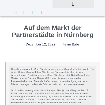
Auf dem Markt der
Partnerstädte in Nürnberg
Dezember 12, 2022
Team Babs
Christkindlesmarkt
heißt in Nürnberg auch immer
Markt der Partnerstädte
. Es
ist ein kleiner Markt auf dem Nürnberger Rathausplatz, der die vielen
internationalen Beziehungen der Stadt Nürnberg zeigt. Beim Besuch des
Markts betonte
Barbara Regitz
MdL, dass die vielen kommunalen
Partnerschaften und Freundschaften stark zur Verständigung und zum
Frieden beitragen, indem sie Brücken zwischen den Kulturen bauen.
Ob Charkiw, Venedig oder Nizza, Antalya, Skopje oder Glasgow: Die
22
Buden auf dem Markt der Partnerstädte,
der vom Amt für Internationale
Beziehungen der Stadt Nürnberg organisiert wird, bieten typische Produkte
aus 18 verschiedenen Ländern. Bei einem kurzen Austausch mit den
Händlern erhielt
Barbara Regitz
ein Bild der aktuellen Lage in den