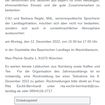
bei Seniorinnen und Senioren aus Bayern für ihren vielfältigen,
ehrenamtlichen Einsatz und die gute Zusammenarbeit zu
bedanken.
CSU und Barbara Regitz, MdL, seniorenpolitische Sprecherin
der Landtagsfraktion, möchten sich aber nicht nur bedanken,
sondern sich auch in vorweihnachtlicher Atmosphäre
austauschen:
am Montag, den 12. Dezember 2022, von 15.00 bis 17.00 Uhr
in der Gaststätte des Bayerischen Landtags im Maximilianeum,
Max-Planck-Straße 1, 81675 München.
Es warten feinste Lebkuchen aus Nürnberg sowie Kaffee und
Tee. Für die Organisation des Jahresausklangs ist es
notwendig, eine Rückmeldung bei einer Teilnahme bis 8.
Dezember 2022 zu geben. Rückmeldungen bitte direkt an Frau
Rita Eschli-Bernhardt unter
rita.eschli-bernhardt@csu-
landtag.de
oder 089/4126-2717.
Einladungsbrief