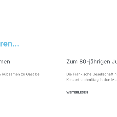
ren...
amen
Zum 80-jährigen J
lia Rübsamen zu Gast bei
Die Fränkische Gesellschaft 
Konzertnachmittag in den Mus
WEITERLESEN