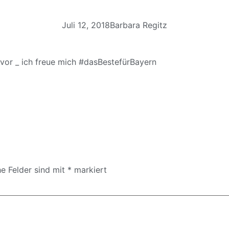
Juli 12, 2018
Barbara Regitz
vor _ ich freue mich
#dasBestefürBayern
he Felder sind mit
*
markiert