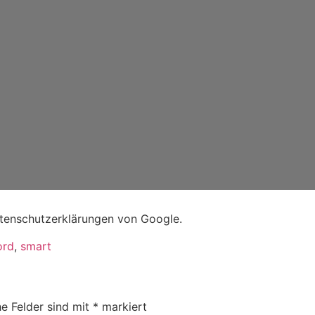
atenschutzerklärungen von Google.
ord
,
smart
he Felder sind mit
*
markiert