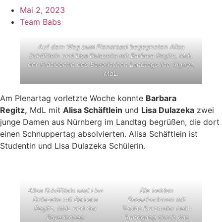
Mai 2, 2023
Team Babs
Auf dem Weg zum Plenarsaal begegneten Alisa
Schäftlein und Lisa Dulazeka mit Barbara Regitz, MdL
der Präsidentin des Bayerischen Landtags Ilse Aigner,
MdL.
Am Plenartag vorletzte Woche konnte
Barbara
Regitz,
MdL mit
Alisa Schäftlein
und
Lisa Dulazeka
zwei
junge Damen aus Nürnberg im Landtag begrüßen, die dort
einen Schnuppertag absolvierten. Alisa Schäftlein ist
Studentin und Lisa Dulazeka Schülerin.
Alisa Schäftlein und Lisa
Die beiden
Dulazeka mit Barbara
Besucherinnen mit
Regitz, MdL und der
Tobias Kurzmaier beim
Bayerischen
Rundgang durch das