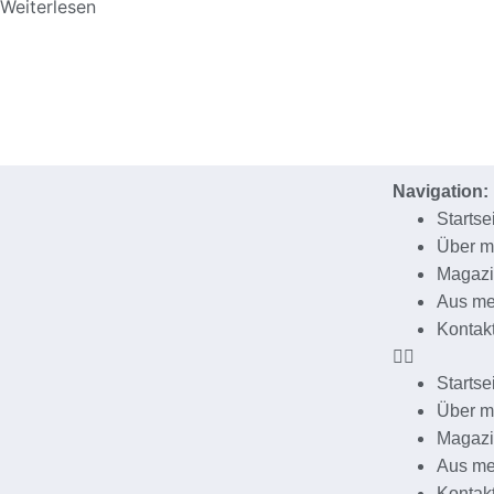
Weiterlesen
Navigation:
Startse
Über m
Magaz
Aus me
Kontak
Startse
Über m
Magaz
Aus me
Kontak