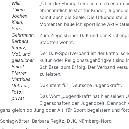
Willi
„Über die Ehrung freue ich mich enorm 
Thiem,
ehrenamtlich leistet für Kinder, Jugendl
Jochen
somit auch die Seele. Die Urkunde stelle
Klein,
Momentan baue ich sportliche Aktivitäten
Peter
Gehrmann,
Zum Ziegelsteiner DJK und der Kirchenge
Barbara
Stadtteil wohnt.
Regitz,
Der DJK-Sportverband ist der katholisch
MdL und
geistlicher
Kultur oder Religionszugehörigkeit sind
Beirat
Schlüssel zum Erfolg. Der Verband versuc
Pfarrer
zu leisten.
Matthias
DJK steht für „Deutsche Jugendkraft“.
Untraut;
Foto:
Das Wort „Jugendkraft“ hat hier seinen U
privat
Eigenschaften der Jugendzeit. Dennoch 
ganz gleich ob Jung oder Alt, für Sport begeistern und för
Schlagwörter:
Barbara Regitz
,
DJK
,
Nürnberg-Nord