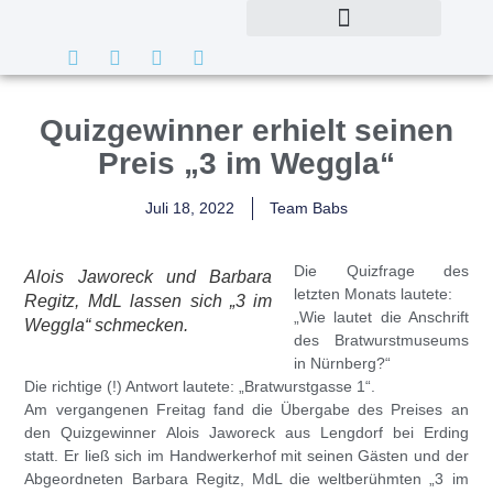
Quizgewinner erhielt seinen
Preis „3 im Weggla“
Juli 18, 2022
Team Babs
Die
Quizfrage
des
Alois Jaworeck und Barbara
letzten Monats lautete:
Regitz, MdL lassen sich „3 im
„Wie lautet die Anschrift
Weggla“ schmecken.
des Bratwurstmuseums
in Nürnberg?“
Die richtige (!) Antwort lautete: „Bratwurstgasse 1“.
Am vergangenen Freitag fand die Übergabe des Preises an
den Quizgewinner
Alois Jaworeck
aus Lengdorf bei Erding
statt. Er ließ sich im Handwerkerhof mit seinen Gästen und der
Abgeordneten
Barbara Regitz
, MdL die weltberühmten „3 im