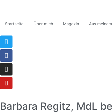
Startseite
Über mich
Magazin
Aus meinem
Barbara Regitz, MdL b