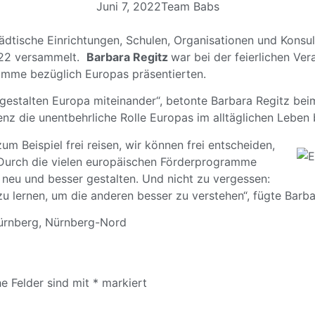
Juni 7, 2022
Team Babs
ädtische Einrichtungen, Schulen, Organisationen und Kons
022 versammelt.
Barbara Regitz
war bei der feierlichen Ver
ramme bezüglich Europas präsentierten.
 gestalten Europa miteinander“, betonte Barbara Regitz beim
enz die unentbehrliche Rolle Europas im alltäglichen Leben 
m Beispiel frei reisen, wir können frei entscheiden,
Durch die vielen europäischen Förderprogramme
 neu und besser gestalten. Und nicht zu vergessen:
u lernen, um die anderen besser zu verstehen“, fügte Barba
ürnberg
,
Nürnberg-Nord
he Felder sind mit
*
markiert