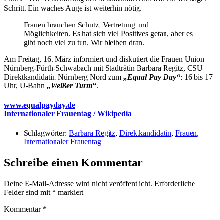
Schritt. Ein waches Auge ist weiterhin nötig.
Frauen brauchen Schutz, Vertretung und
Möglichkeiten. Es hat sich viel Positives getan, aber es
gibt noch viel zu tun. Wir bleiben dran.
Am Freitag, 16. März informiert und diskutiert die Frauen Union
Nürnberg-Fürth-Schwabach mit Stadträtin Barbara Regitz, CSU
Direktkandidatin Nürnberg Nord zum
„Equal Pay Day“
: 16 bis 17
Uhr, U-Bahn
„Weißer Turm“
.
www.equalpayday.de
Internationaler Frauentag / Wikipedia
Schlagwörter:
Barbara Regitz
,
Direktkandidatin
,
Frauen
,
Internationaler Frauentag
Schreibe einen Kommentar
Deine E-Mail-Adresse wird nicht veröffentlicht.
Erforderliche
Felder sind mit
*
markiert
Kommentar
*