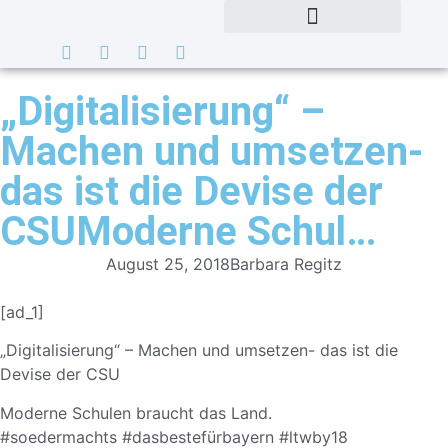
„Digitalisierung“ –
Machen und umsetzen-
das ist die Devise der
CSUModerne Schul…
August 25, 2018
Barbara Regitz
[ad_1]
„Digitalisierun
g“ – Machen und umsetzen- das ist die
Devise der CSU
Moderne Schulen braucht das Land.
#
soedermachts
#
dasbestefürbaye
rn
#
ltwby18