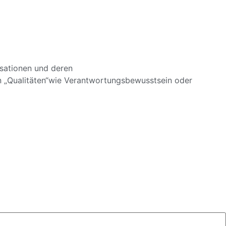
sati
onen und deren
 „Qualitäten“wie
Verantwortungsb
ewusstsein oder