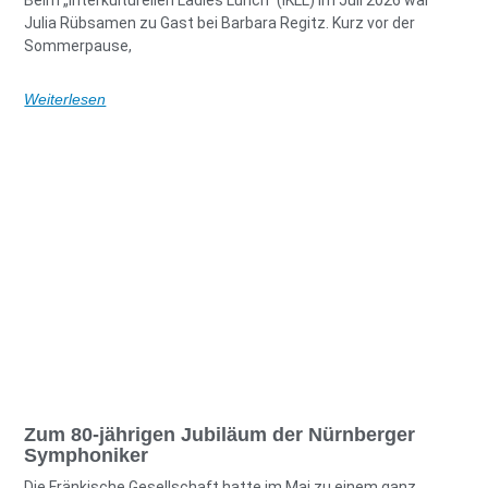
Beim „Interkulturellen Ladies Lunch“ (IKLL) im Juli 2026 war
Julia Rübsamen zu Gast bei Barbara Regitz. Kurz vor der
Sommerpause,
Weiterlesen
Zum 80-jährigen Jubiläum der Nürnberger
Symphoniker
Die Fränkische Gesellschaft hatte im Mai zu einem ganz