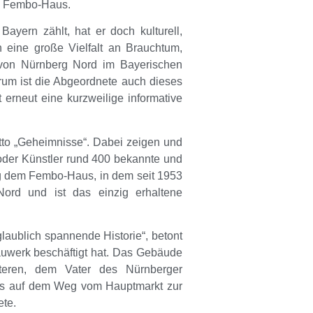
as Fembo-Haus
.
yern zählt, hat er doch kulturell,
n eine große Vielfalt an Brauchtum,
e von Nürnberg Nord im Bayerischen
rum ist die Abgeordnete auch dieses
t erneut eine kurzweilige informative
tto „Geheimnisse“. Dabei zeigen und
 oder Künstler rund 400 bekannte und
g dem Fembo-Haus, in dem seit 1953
Nord und ist das einzig erhaltene
aublich spannende Historie“, betont
Bauwerk beschäftigt hat. Das Gebäude
eren, dem Vater des Nürnberger
 es auf dem Weg vom Hauptmarkt zur
ete.