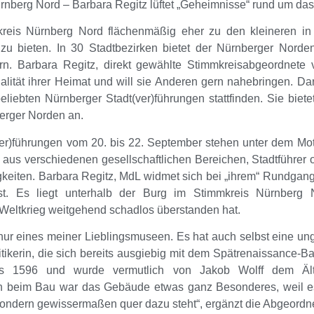
ürnberg Nord – Barbara Regitz lüftet „Geheimnisse“ rund um d
is Nürnberg Nord flächenmäßig eher zu den kleineren in Ba
s zu bieten. In 30 Stadtbezirken bietet der Nürnberger Norde
ern. Barbara Regitz, direkt gewählte Stimmkreisabgeordnet
alität ihrer Heimat und will sie Anderen gern nahebringen. Da
liebten Nürnberger Stadt(ver)führungen stattfinden. Sie biete
erger Norden an.
ver)führungen vom 20. bis 22. September stehen unter dem Mo
n aus verschiedenen gesellschaftlichen Bereichen, Stadtführer
keiten. Barbara Regitz, MdL widmet sich bei „ihrem“ Rundgan
t. Es liegt unterhalb der Burg im Stimmkreis Nürnberg 
eltkrieg weitgehend schadlos überstanden hat.
ur eines meiner Lieblingsmuseen. Es hat auch selbst eine ungl
itikerin, die sich bereits ausgiebig mit dem Spätrenaissance-
is 1596 und wurde vermutlich von Jakob Wolff dem Ält
chon beim Bau war das Gebäude etwas ganz Besonderes, weil
 sondern gewissermaßen quer dazu steht“, ergänzt die Abgeordn