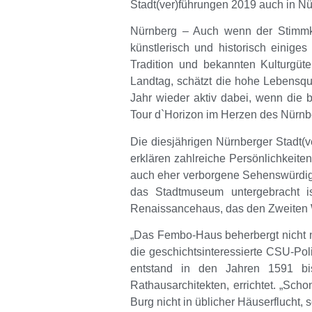
Stadt(ver)führungen 2019 auch in N
Nürnberg
– Auch wenn der Stimmkre
künstlerisch und historisch einige
Tradition und bekannten Kulturgüt
Landtag, schätzt die hohe Lebensqu
Jahr wieder aktiv dabei, wenn die be
Tour d`Horizon im Herzen des Nürnb
Die diesjährigen Nürnberger Stadt(
erklären zahlreiche Persönlichkeite
auch eher verborgene Sehenswürdig
das Stadtmuseum untergebracht is
Renaissancehaus, das den Zweiten W
„Das Fembo-Haus beherbergt nicht n
die geschichtsinteressierte CSU-Pol
entstand in den Jahren 1591 b
Rathausarchitekten, errichtet. „S
Burg nicht in üblicher Häuserflucht,