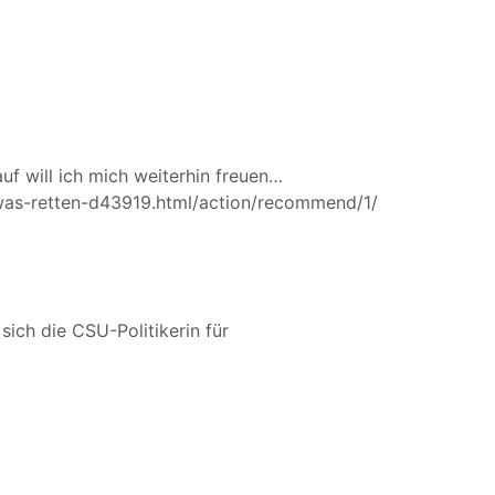
f will ich mich weiterhin freuen…
as-retten-
d43919.html/
action/
recommend/1/
ich die CSU-Politikerin für