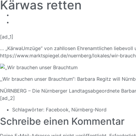
Kärwas retten
[ad_1]
… „KärwaUmzüge“ von zahllosen Ehrenamtlichen liebevoll u
https://
www.marktspiegel
.de/nuernberg/
lokales/
wir-brauc
,,Wir brauchen unser Brauchtum“: Barbara Regitz will Nürn
NÜRNBERG – Die Nürnberger Landtagsabgeordnete Barbara Regi
[ad_2]
Schlagwörter:
Facebook
,
Nürnberg-Nord
Schreibe einen Kommentar
Deine E-Mail-Adresse wird nicht veröffentlicht.
Erforderlic