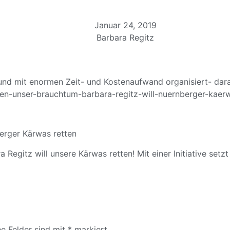
Januar 24, 2019
Barbara Regitz
nd mit enormen Zeit- und Kostenaufwand organisiert- darau
hen-uns
er-brauchtum-ba
rbara-regitz-wi
ll-nuernberger-
kaerw
berger Kärwas retten
tz will unsere Kärwas retten! Mit einer Initiative setzt s
he Felder sind mit
*
markiert