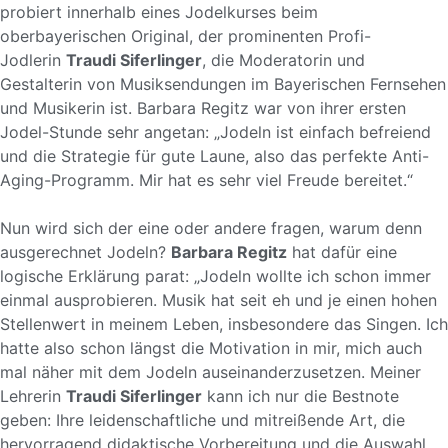
probiert innerhalb eines Jodelkurses beim
oberbayerischen Original, der prominenten Profi-
Jodlerin
Traudi Siferlinger
, die Moderatorin und
Gestalterin von Musiksendungen im Bayerischen Fernsehen
und Musikerin ist. Barbara Regitz war von ihrer ersten
Jodel-Stunde sehr angetan: „Jodeln ist einfach befreiend
und die Strategie für gute Laune, also das perfekte Anti-
Aging-Programm. Mir hat es sehr viel Freude bereitet.“
Nun wird sich der eine oder andere fragen, warum denn
ausgerechnet Jodeln?
Barbara Regitz
hat dafür eine
logische Erklärung parat: „Jodeln wollte ich schon immer
einmal ausprobieren. Musik hat seit eh und je einen hohen
Stellenwert in meinem Leben, insbesondere das Singen. Ich
hatte also schon längst die Motivation in mir, mich auch
mal näher mit dem Jodeln auseinanderzusetzen. Meiner
Lehrerin
Traudi Siferlinger
kann ich nur die Bestnote
geben: Ihre leidenschaftliche und mitreißende Art, die
hervorragend didaktische Vorbereitung und die Auswahl