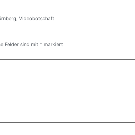
ürnberg
,
Videobotschaft
he Felder sind mit
*
markiert