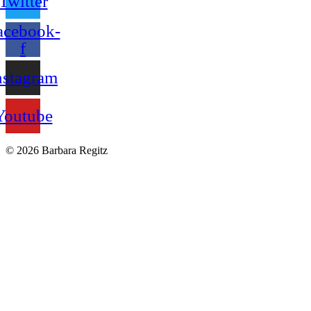
Twitter
acebook-
f
nstagram
Youtube
© 2026 Barbara Regitz