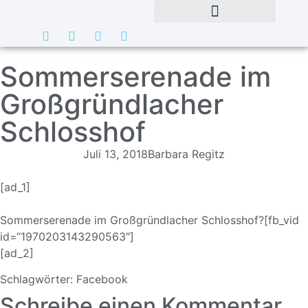
Sommerserenade im
Großgründlacher
Schlosshof
Juli 13, 2018
Barbara Regitz
[ad_1]
Sommerserenade im Großgründlacher Schlosshof?[fb_vid
id=“1970203143290563″]
[ad_2]
Schlagwörter:
Facebook
Schreibe einen Kommentar