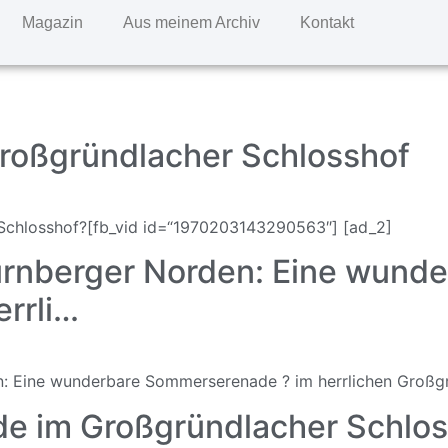
Magazin
Aus meinem Archiv
Kontakt
oßgründlacher Schlosshof
Schlosshof?[fb_vid id=“1970203143290563″] [ad_2]
ürnberger Norden: Eine wunde
rrli…
n: Eine wunderbare Sommerserenade ? im herrlichen Großgr
e im Großgründlacher Schlos