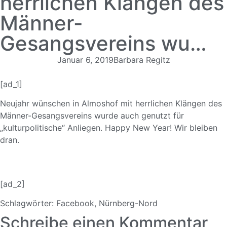
herrlichen Klängen des
Männer-
Gesangsvereins wu…
Januar 6, 2019
Barbara Regitz
[ad_1]
Neujahr wünschen in Almoshof mit herrlichen Klängen des
Männer-Gesangsv
ereins wurde auch genutzt für
„kulturpolitisc
he“ Anliegen. Happy New Year! Wir bleiben
dran.
[ad_2]
Schlagwörter:
Facebook
,
Nürnberg-Nord
Schreibe einen Kommentar