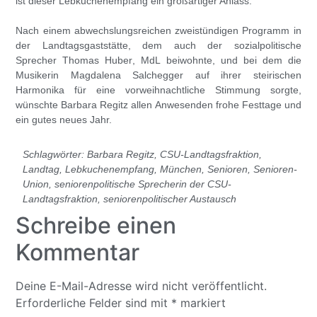
ist dieser Lebkuchenempfang ein großartiger Anlass.“
Nach einem abwechslungsreichen zweistündigen Programm in
der Landtagsgaststätte, dem auch der sozialpolitische
Sprecher
Thomas Huber
, MdL beiwohnte, und bei dem die
Musikerin
Magdalena Salchegger
auf ihrer steirischen
Harmonika für eine vorweihnachtliche Stimmung sorgte,
wünschte Barbara Regitz allen Anwesenden frohe Festtage und
ein gutes neues Jahr.
Schlagwörter:
Barbara Regitz
,
CSU-Landtagsfraktion
,
Landtag
,
Lebkuchenempfang
,
München
,
Senioren
,
Senioren-
Union
,
seniorenpolitische Sprecherin der CSU-
Landtagsfraktion
,
seniorenpolitischer Austausch
Schreibe einen
Kommentar
Deine E-Mail-Adresse wird nicht veröffentlicht.
Erforderliche Felder sind mit
*
markiert