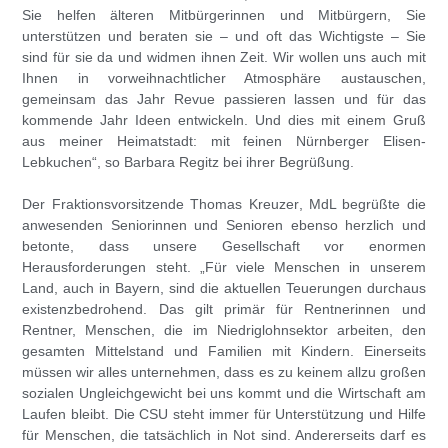
Sie helfen älteren Mitbürgerinnen und Mitbürgern, Sie
unterstützen und beraten sie – und oft das Wichtigste – Sie
sind für sie da und widmen ihnen Zeit. Wir wollen uns auch mit
Ihnen in vorweihnachtlicher Atmosphäre austauschen,
gemeinsam das Jahr Revue passieren lassen und für das
kommende Jahr Ideen entwickeln. Und dies mit einem Gruß
aus meiner Heimatstadt: mit feinen Nürnberger Elisen-
Lebkuchen“, so
Barbara Regitz
bei ihrer Begrüßung.
Der Fraktionsvorsitzende
Thomas Kreuzer
, MdL begrüßte die
anwesenden Seniorinnen und Senioren ebenso herzlich und
betonte, dass unsere Gesellschaft vor enormen
Herausforderungen steht. „Für viele Menschen in unserem
Land, auch in Bayern, sind die aktuellen Teuerungen durchaus
existenzbedrohend. Das gilt primär für Rentnerinnen und
Rentner, Menschen, die im Niedriglohnsektor arbeiten, den
gesamten Mittelstand und Familien mit Kindern. Einerseits
müssen wir alles unternehmen, dass es zu keinem allzu großen
sozialen Ungleichgewicht bei uns kommt und die Wirtschaft am
Laufen bleibt. Die CSU steht immer für Unterstützung und Hilfe
für Menschen, die tatsächlich in Not sind. Andererseits darf es