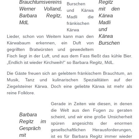
Brauchtumsvereins
Regitz
Burschen
Werner Volland,
mit den
und Kärwa
Barbara Regitz,
Kärwa
Madli die
MdL
Madli
fränkischen
und
Kärwa
Kärwa
Lieder, schon von Weitem kann man den
Kärwabaum erkennen, ein Duft von
Burschen
gegrillten Bratwürsten und gewedeltem
Fisch liegt in der Luft, und aus dem Fass fließt das kühle Bier.
„Endlich ist wieder Kirchweih!“ so Barbara Regitz, MdL.
Die Gäste freuen sich an gelebtem fränkischem Brauchtum, an
Musik, Tanz und kulinarischen Spezialitäten auf der
Ziegelsteiner Kärwa. Doch eine geliebte Kärwa ist mehr als
reine Folklore.
Gerade in Zeiten wie diesen, in denen
die Welt aus den Fugen zu geraten
Barbara
scheint, und wir eine große Unsicherheit
Regitz im
spüren angesichts der enormen
Gespräch
gesellschaftlichen Herausforderungen,
mit
ist es für
Barbara Regitz
immer wieder