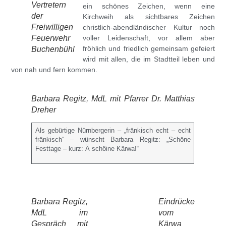
Vertretern
ein schönes Zeichen, wenn eine
der
Kirchweih als sichtbares Zeichen
Freiwilligen
christlich-abendländischer Kultur noch
Feuerwehr
voller Leidenschaft, vor allem aber
fröhlich und friedlich gemeinsam gefeiert
Buchenbühl
wird mit allen, die im Stadtteil leben und
von nah und fern kommen.
Barbara Regitz, MdL mit Pfarrer Dr. Matthias
Dreher
Als gebürtige Nürnbergerin – „fränkisch echt – echt
fränkisch“ –
wünscht Barbara Regitz
: „Schöne
Festtage – kurz: Ä schöine Kärwa!“
Barbara Regitz,
Eindrücke
MdL im
vom
Gespräch mit
Kärwa