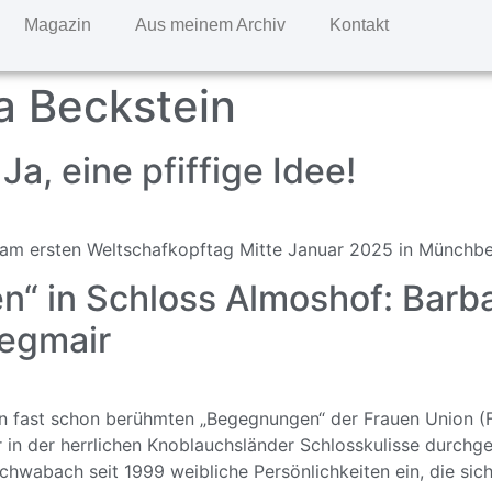
Magazin
Aus meinem Archiv
Kontakt
a Beckstein
a, eine pfiffige Idee!
m ersten Weltschafkopftag Mitte Januar 2025 in Münchber
“ in Schloss Almoshof: Barba
Degmair
en fast schon berühmten „Begegnungen“ der Frauen Union (F
r in der herrlichen Knoblauchsländer Schlosskulisse durchge
wabach seit 1999 weibliche Persönlichkeiten ein, die sich