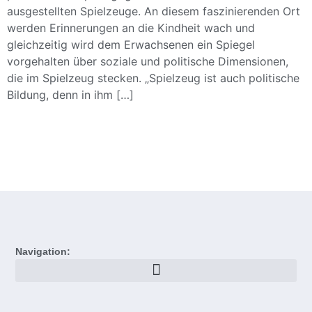
ausgestellten Spielzeuge. An diesem faszinierenden Ort
werden Erinnerungen an die Kindheit wach und
gleichzeitig wird dem Erwachsenen ein Spiegel
vorgehalten über soziale und politische Dimensionen,
die im Spielzeug stecken. „Spielzeug ist auch politische
Bildung, denn in ihm […]
Navigation: