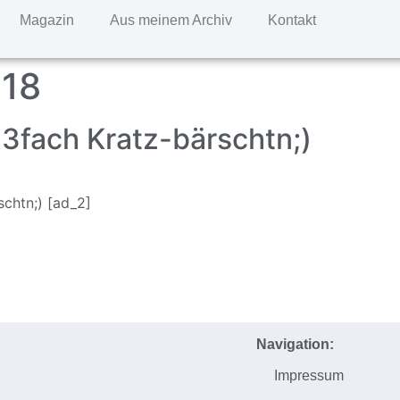
Magazin
Aus meinem Archiv
Kontakt
018
 3fach Kratz-bärschtn;)
schtn;) [ad_2]
Navigation:
Impressum